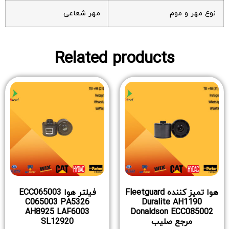
نوع مهر و موم
مهر شعاعی
Related products
هوا تمیز کننده Fleetguard
فیلتر هوا ECC065003
C065003 PA5326
Duralite AH1190
AH8925 LAF6003
Donaldson ECC085002
مرجع صلیب
SL12920