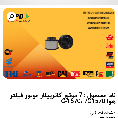
نام محصول : 7 موتور کاترپیلار موتور فیلتر
هوا C-1570، 7C1570
مشخصات فنی