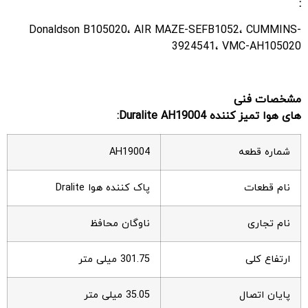
:
Donaldson B105020، AIR MAZE-SEFB1052، CUMMINS-
3924541، VMC-AH105020
مشخصات فنی
های هوا تمیز کننده Duralite AH19004:
شماره قطعه
AH19004
نام قطعات
پاک کننده هوا Dralite
نام تجاری
ناوگان محافظ
ارتفاع کلی
301.75 میلی متر
پایان اتصال
35.05 میلی متر