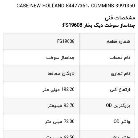
CASE NEW HOLLAND 84477361، CUMMINS 3991350
مشخصات فنی
جداساز سوخت دیگ بخار FS19608:
شماره قطعه
FS19608
نام قطعات
جداساز سوخت
نام تجاری
ناوگان محافظ
ارتفاع کلی
192.20 میلی متر
بزرگترین OD
93.70 میلیمتر
واشر OD
72.00 میلی متر
واشر واشر
62.50 میلی متر