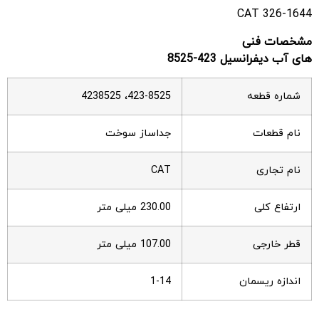
CAT 326-1644
مشخصات فنی
های آب دیفرانسیل 423-8525
شماره قطعه
423-8525، 4238525
نام قطعات
جداساز سوخت
نام تجاری
CAT
ارتفاع کلی
230.00 میلی متر
قطر خارجی
107.00 میلی متر
اندازه ریسمان
1-14