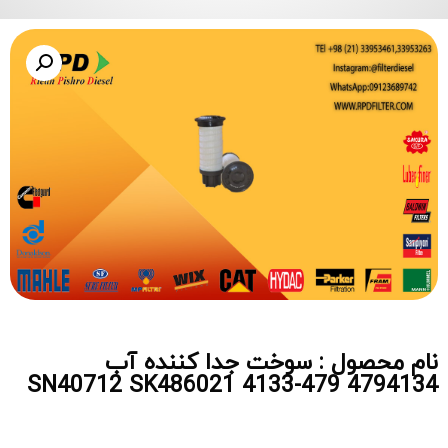
نام محصول : سوخت جدا کننده آب
4794134 479-4133 SN40712 SK486021