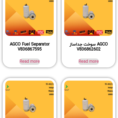
AGCO سوخت جداساز
AGCO Fuel Separator
V836867595
V836862602
Read more
Read more