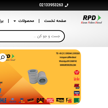
02133953263
صفحه نخست
محصولات
بر