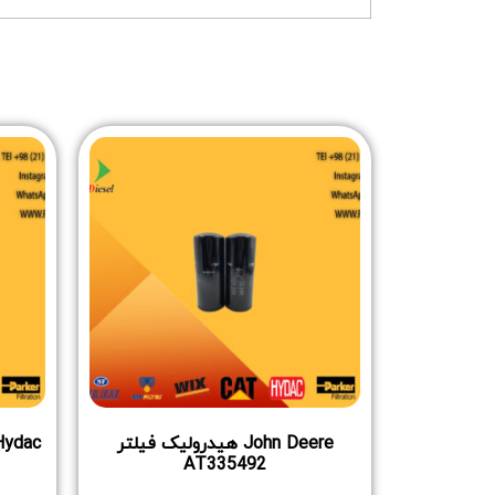
John Deere هیدرولیک فیلتر
Hydac فیلتر هیدرولیک R015
AT335492