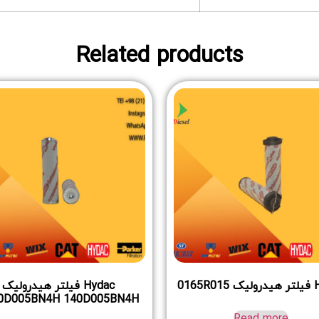
Related products
0165
Hydac فیلتر هیدرولیک
0D005BN4H 140D005BN4H
Read more