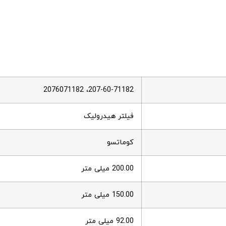
207-60-71182، 2076071182
فیلتر هیدرولیک
کوماتسو
200.00 میلی متر
150.00 میلی متر
92.00 میلی متر