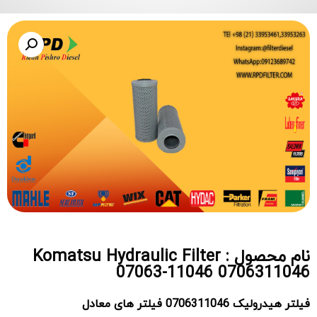
نام محصول : Komatsu Hydraulic Filter
07063-11046 0706311046
فیلتر هیدرولیک 0706311046 فیلتر های معادل