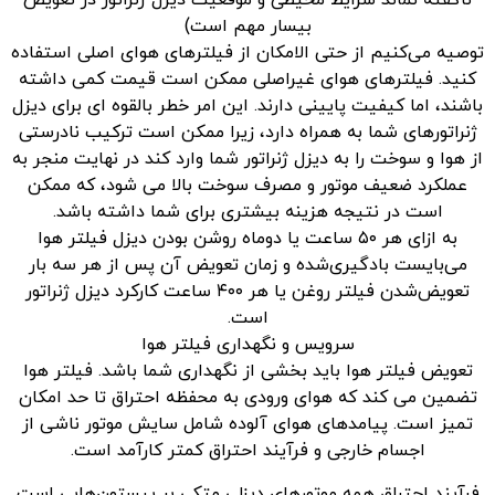
ناگفته نماند شرایط محیطی و موقعیت دیزل ژنراتور در تعویض
بیسار مهم است)
توصیه می‌کنیم از حتی الامکان از فیلترهای هوای اصلی استفاده
کنید. فیلترهای هوای غیراصلی ممکن است قیمت کمی داشته
باشند، اما کیفیت پایینی دارند. این امر خطر بالقوه ای برای دیزل
ژنراتورهای شما به همراه دارد، زیرا ممکن است ترکیب نادرستی
از هوا و سوخت را به دیزل ژنراتور شما وارد کند در نهایت منجر به
عملکرد ضعیف موتور و مصرف سوخت بالا می شود، که ممکن
است در نتیجه هزینه بیشتری برای شما داشته باشد.
به ازای هر ۵۰ ساعت یا دوماه روشن بودن دیزل فیلتر هوا
می‌بایست بادگیری‌‌شده و زمان تعویض آن پس از هر سه بار
تعویض‌شدن فیلتر روغن یا هر ۴۰۰ ساعت کارکرد دیزل ژنراتور
است.
سرویس و نگهداری فیلتر هوا
تعویض فیلتر هوا باید بخشی از نگهداری شما باشد. فیلتر هوا
تضمین می کند که هوای ورودی به محفظه احتراق تا حد امکان
تمیز است. پیامدهای هوای آلوده شامل سایش موتور ناشی از
اجسام خارجی و فرآیند احتراق کمتر کارآمد است.
فرآیند احتراق همه موتورهای دیزلی متکی بر پیستون‌هایی است