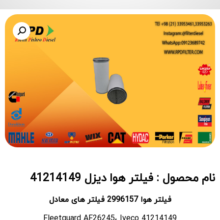
نام محصول : فیلتر هوا دیزل 41214149
فیلتر هوا 2996157 فیلتر های معادل
Fleetguard AF26245، Iveco 41214149