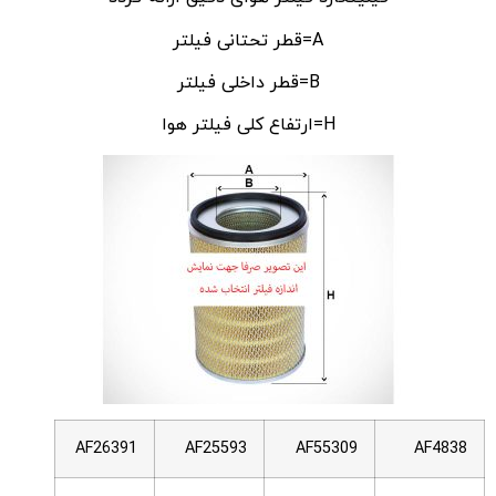
A=قطر تحتانی فیلتر
B=قطر داخلی فیلتر
H=ارتفاع کلی فیلتر هوا
AF26391
AF25593
AF55309
AF4838