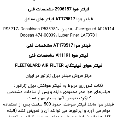
فیلتر هوا 2996157 مشخصات فنی
فیلتر هوا AT178517 فیلتر های معادل
Fleetgaurd AF26114، بالدوین RS3717، Donaldson P533781،
Doosan 474-00039، Luber Finer LAF3781
فیلتر هوا AT178517 مشخصات فنی
فیلتر هوا
AH1191 مشخصات فنی
فیلتر هوای فیلیتگارد
FLEETGUARD AIR FILTER
مرکز فروش فیلتر دیزل ژنراتور در ایران
نکات ضرورری مربوط به فیلتر هواکش دیزل ژنراتور :
فیلترهای هوا عمر محدودی دارند و پس از ساعات مشخصی
کارکرد، تعویض آنها بسیار مهم است.
فیلتر هوا مانند فیلتر سوخت، حدود 500 ساعت پس از استفاده
دوام می آورد و اپراتورها می توانند آن را تعویض کنند (البته