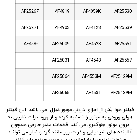
AF25267
AF4819
AF4059K
AF25530
AF25271
AF4903
AF4128
AF25539
AF4586
AF25009
AF4523
AF25551
AF25031
AF4548
AF25557
AF25064
AF4553M
AF25129M
AF25065
AF4581
AF25139M
فیلتر هوا یکی از اجزای درونی موتور دیزل می باشد. این فیلتر
هوای ورودی به موتور را تصفیه کرده و از ورود ذرات خارجی به
درون موتور جلوگیری می کند. قطعات مضر خارجی همچون
آلاینده های شیمیایی و ذرات ریز مانند گرد و غبار می توانند
صدمات زیادی را به اجزای درونی موتور خودرو وارد کنند.