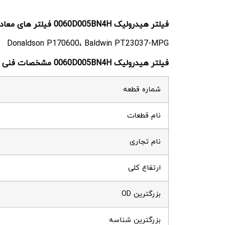
فیلتر هیدرولیک 0060D005BN4H فیلتر های معادل
Donaldson P170600، Baldwin PT23037-MPG
فیلتر هیدرولیک 0060D005BN4H مشخصات فنی
شماره قطعه
نام قطعات
نام تجاری
ارتفاع کلی
بزرگترین OD
بزرگترین شناسه