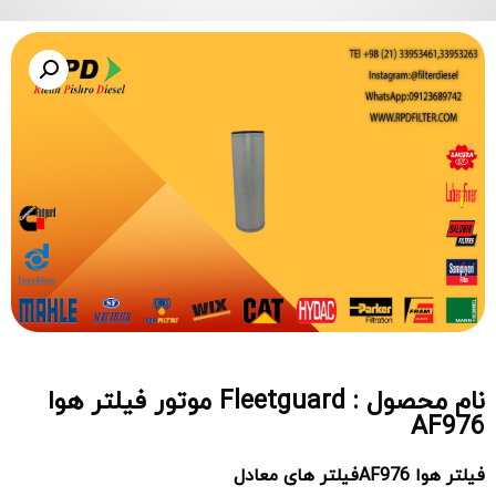
نام محصول : Fleetguard موتور فیلتر هوا
AF976
فیلتر هوا AF976فیلتر های معادل