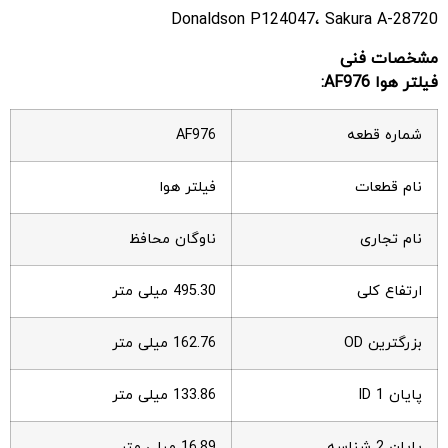
Donaldson P124047، Sakura A-28720
مشخصات فنی
فیلتر هوا AF976:
شماره قطعه
AF976
نام قطعات
فیلتر هوا
نام تجاری
ناوگان محافظ
ارتفاع کلی
495.30 میلی متر
بزرگترین OD
162.76 میلی متر
پایان ID 1
133.86 میلی متر
پایان 2 شناسه
16.89 میلی متر