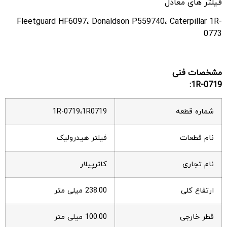
فیلتر های معادل
Fleetguard HF6097، Donaldson P559740، Caterpillar 1R-
0773
مشخصات فنی
1R-0719:
شماره قطعه
1R-0719،1R0719
نام قطعات
فیلتر هیدرولیک
نام تجاری
کاترپیلار
ارتفاع کلی
238.00 میلی متر
قطر خارجی
100.00 میلی متر