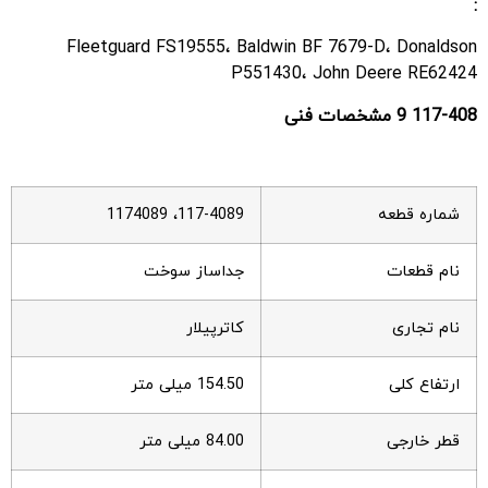
:
Fleetguard FS19555، Baldwin BF 7679-D، Donaldson
P551430، John Deere RE62424
117-408
9 مشخصات فنی
شماره قطعه
117-4089، 1174089
نام قطعات
جداساز سوخت
نام تجاری
کاترپیلار
ارتفاع کلی
154.50 میلی متر
قطر خارجی
84.00 میلی متر