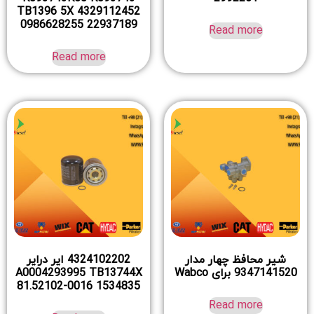
TB1396 5X 4329112452
0986628255 22937189
Read more
Read more
شیر محافظ چهار مدار
4324102202 ایر درایر
9347141520 برای Wabco
A0004293995 TB13744X
81.52102-0016 1534835
Read more