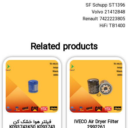
SF Schupp ST1396
Volvo 21412848
Renault 7422223805
HiFi TB1400
Related products
IVECO Air Dryer Filter
فیلتر هوا خشک کن
K093743K50 K093743
2992261