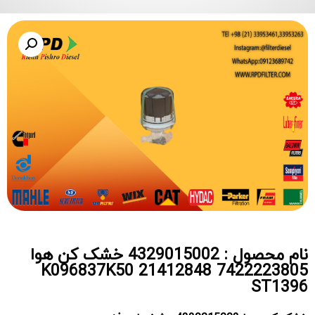
نام محصول : 4329015002 خشک کن هوا
K096837K50 21412848 7422223805
ST1396