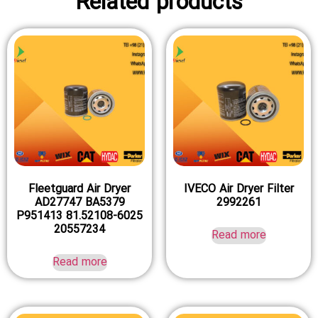
Relat
Fleetguard Air Dryer
AD27747 BA5379
P951413 81.52108-60
20557234
Read more