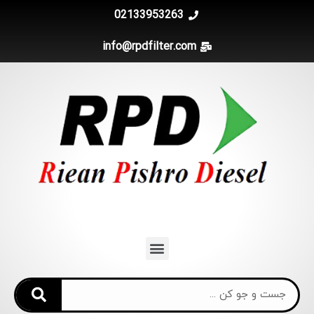
02
info@