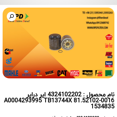
نام محصول : 4324102202 ایر درایر
A0004293995 TB