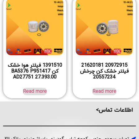
1391510 فیلتر هوا خشک
کن BA5376 P951417
AD27751 27.393.00
Read more