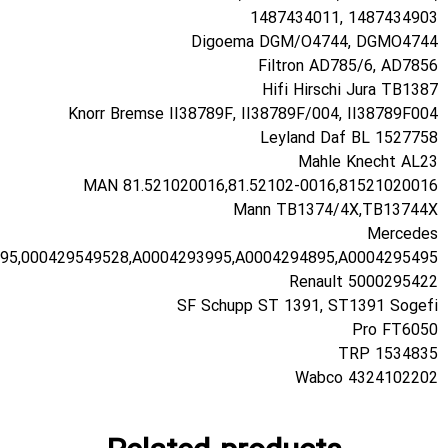
Knorr Bremse II
MAN 81.52102
0004293995,0004294895,0004295495,000429549528,A00042
S