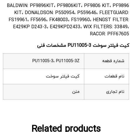
BALDWIN: PF9896KIT، PF9806KIT، PF9806 KIT، PF9896
KIT، DONALDSON: P550954، P559646، FLEETGUARD:
FS19961، FF5696، FK48003، FS19960، HENGST FILTER:
E429KP D243-3، E429KPD2433، WIX FILTERS: 33849،
RACOR: PFF67605
کیت فیلتر سوخت PU11005-3 مشخصات فنی
شماره قطعه
PU11005-3، PU11005-3Z
نام قطعات
کیت فیلتر سوخت
نام تجاری
منن
Related products