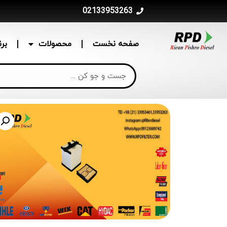
02133953263
صفحه نخست
محصولات
بر