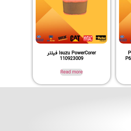
Pow
Isuzu PowerCorer فیلتر
110923009
P6
Read more