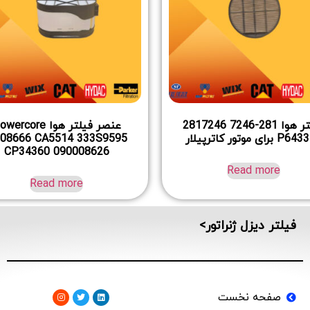
فیلتر هوا 281-7246 2817246
عنصر فیلتر هوا ercore
برای موتور کاترپیلار
08666 CA5514 333S9595
CP34360 090008626
Read more
Read more
فیلتر دیزل ژنراتور>
صفحه نخست