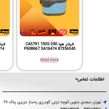
فیلتر هوا 290-1935 CA5791
P608667 SA16474 87356545
P643314 
Read more
اطلاعات تماس>
تهران سعدی جنوبی کوچه ترابی گودرزی پاساژ عزیزی پلاک ۲۱۱