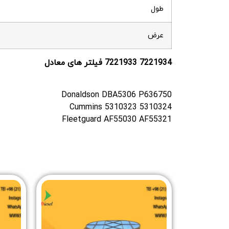
طول
عرض
7221934 فیلتر های معادل
7221933
Donaldson DBA5306 P636750
Cummins 5310323 5310324
Fleetguard AF55030 AF55321