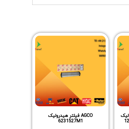
درولیک
AGCO فیلتر هیدرولیک
6231527M1
1202