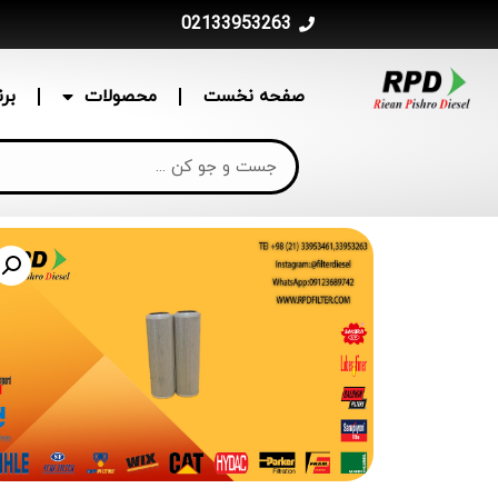
02133953263
صفحه نخست
محصولات
بر