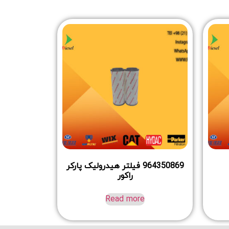
964350869 فیلتر هیدرولیک پارکر
راکور
Read more