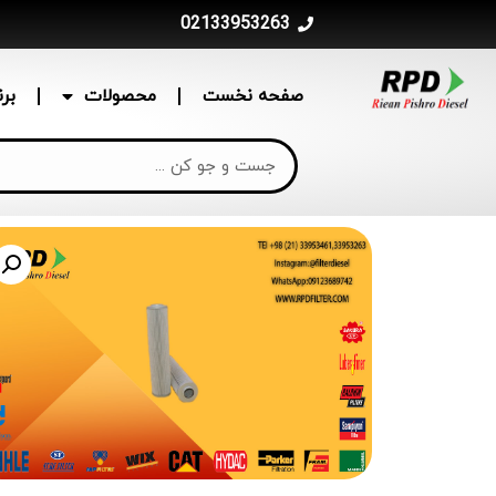
02133953263
صفحه نخست
محصولات
بر