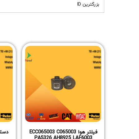
بزرگترین ID
فیلتر هوا ECC065003 C065003
PA5326 AH8925 LAF6003