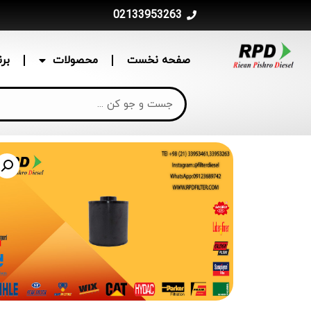
02133953263
صفحه نخست
محصولات
بر