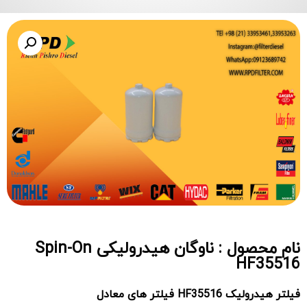
نام محصول : ناوگان هیدرولیکی Spin-On
HF35516
فیلتر هیدرولیک HF35516 فیلتر های معادل