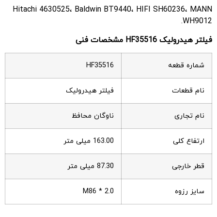
Hitachi 4630525، Baldwin BT9440، HIFI SH60236، MANN
WH9012.
فیلتر هیدرولیک HF35516 مشخصات فنی
شماره قطعه
HF35516
نام قطعات
فیلتر هیدرولیک
نام تجاری
ناوگان محافظ
ارتفاع کلی
163.00 میلی متر
قطر خارجی
87.30 میلی متر
سایز رزوه
M86 * 2.0