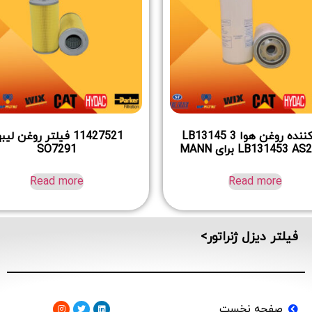
جداکننده روغن هوا LB13145 3
11427521 فیلتر روغن لیب
LB131453  برای MANN
SO7291
Read more
Read more
فیلتر دیزل ژنراتور>
صفحه نخست