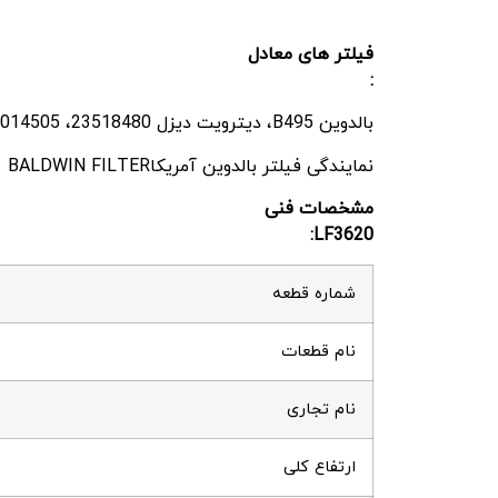
فیلتر های معادل
:
بالدوین B495، دیترویت دیزل 23518480، Donaldson P552100، GMC 25014505
نمایندگی فیلتر بالدوین آمریکاBALDWIN FILTER
مشخصات فنی
LF3620:
شماره قطعه
نام قطعات
نام تجاری
ارتفاع کلی