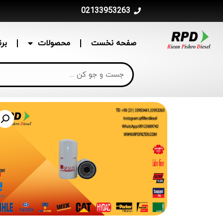
02133953263
صفحه نخست
محصولات
بر