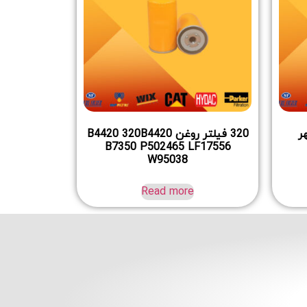
هر
320 فیلتر روغن B4420 320B4420
B7350 P502465 LF17556
W95038
Read more