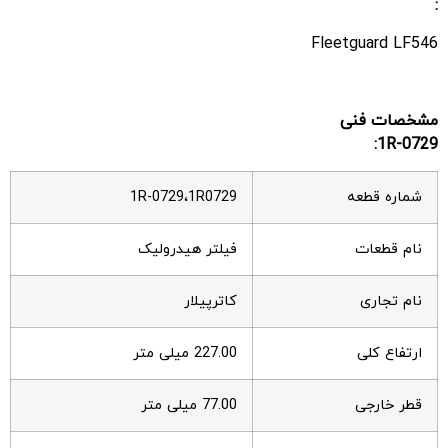
:
Fleetguard LF546
مشخصات فنی
1R-0729:
شماره قطعه
1R-0729،1R0729
نام قطعات
فیلتر هیدرولیک
نام تجاری
کاترپیلار
ارتفاع کلی
227.00 میلی متر
قطر خارجی
77.00 میلی متر