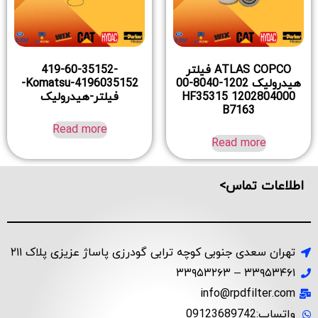
ATLAS COPCO فیلتر
419-60-35152-
هیدرولیک 1202-8040-00
4196035152-Komatsu-
1202804000 HF35315
فیلتر-هیدرولیک
B7163
Read more
Read more
اطلاعات تماس>
تهران سعدی جنوبی کوچه ترابی گودرزی پاساژ عزیزی پلاک ۲۱۱
۳۳۹۵۳۴۶۱ – ۳۳۹۵۳۲۶۳
info@rpdfilter.com
واتساپ:09123689742