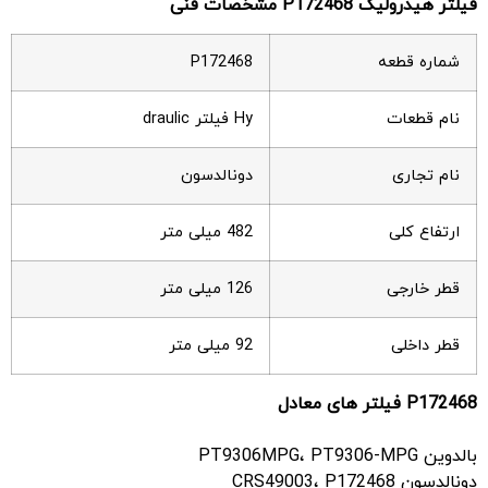
فیلتر هیدرولیک
P172468
مشخصات فنی
شماره قطعه
P172468
نام قطعات
Hy فیلتر draulic
نام تجاری
دونالدسون
ارتفاع کلی
482 میلی متر
قطر خارجی
126 میلی متر
قطر داخلی
92 میلی متر
P172468
فیلتر های معادل
بالدوین PT9306MPG، PT9306-MPG
دونالدسون CRS49003، P172468