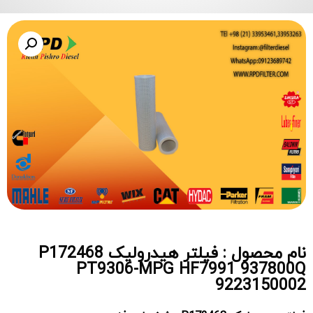
نام محصول : فیلتر هیدرولیک P172468
PT9306-MPG HF7991 937800Q
9223150002