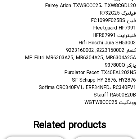
Fairey Arlon TXW8CCC25، TXW8CGDL20
فیلترک R732G25
فین FC1099F025BS
Fleetguard HF7991
فلیترایت HFR87991
Hifi Hirschi Jura SH53003
کلمار 9223150002, 9223160002
MP Filtri MR6303A25, MR6304A25, MR6304A25A
پارکر 937800Q
Purolator Facet TX40EAL202N5
SF Schupp HY 2876, HY2876
Sofima CRC340FV1، ERF34NFD، RC340FV1
Stauff RA500E20B
وودگیت WGTW8CCC25
Related products