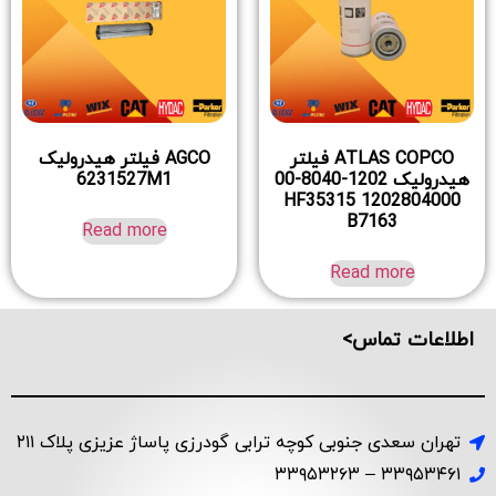
ATLAS COPCO فیلتر
AGCO فیلتر هیدرولیک
هیدرولیک 1202-8040-00
6231527M1
1202804000 HF35315
B7163
Read more
Read more
اطلاعات تماس>
تهران سعدی جنوبی کوچه ترابی گودرزی پاساژ عزیزی پلاک ۲۱۱
۳۳۹۵۳۴۶۱ – ۳۳۹۵۳۲۶۳