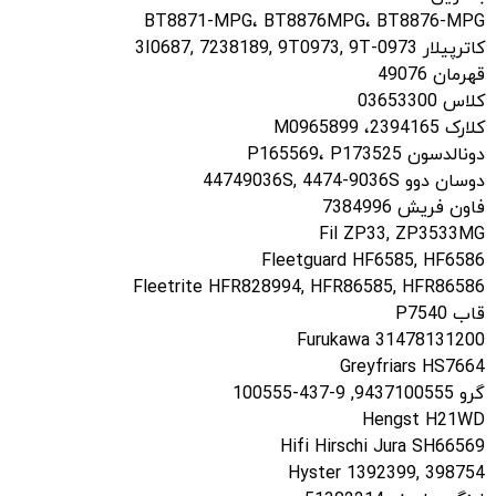
BT8871-MPG، BT8876MPG، BT8876-MPG
کاترپیلار 3I0687, 7238189, 9T0973, 9T-0973
قهرمان 49076
کلاس 03653300
کلارک 2394165، M0965899
دونالدسون P165569، P173525
دوسان دوو 44749036S, 4474-9036S
فاون فریش 7384996
Fil ZP33, ZP3533MG
Fleetguard HF6585, HF6586
Fleetrite HFR828994, HFR86585, HFR86586
قاب P7540
Furukawa 31478131200
Greyfriars HS7664
گرو 9437100555, 9-437-100555
Hengst H21WD
Hifi Hirschi Jura SH66569
Hyster 1392399, 398754