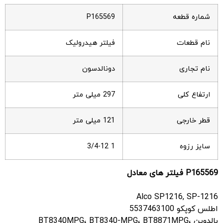
شماره قطعه
P165569
نام قطعات
فیلتر هیدرولیک
نام تجاری
دونالدسون
ارتفاع کلی
297 میلی متر
قطر خارجی
121 میلی متر
سایز رزوه
1 3/4-12
P165569
فیلتر های معادل
Alco SP1216, SP-1216
اطلس کوپکو 5537463100
بالدوین BT8340MPG، BT8340-MPG، BT8871MPG،