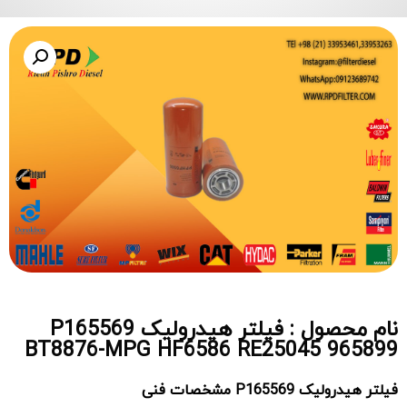
نام محصول : فیلتر هیدرولیک P165569
BT8876-MPG HF6586 RE25045 965899
فیلتر هیدرولیک
P165569
مشخصات فنی