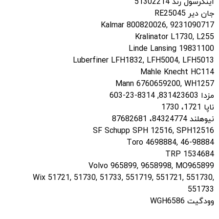
اینگرسول رند 51302214
جان دیر RE25045
Kalmar 800820026, 9231090717
Kralinator L1730, L255
Linde Lansing 19831100
Luberfiner LFH1832, LFH5004, LFH5013
Mahle Knecht HC114
Mann 6760659200, WH1257
مزدا 831423603, 8314-23-603
ناپا 1721، 1730
نیوهلند 84324774، 87682681
SF Schupp SPH 12516, SPH12516
Toro 4698884, 46-98884
TRP 1534684
Volvo 965899, 9658998, MO965899
Wix 51721, 51730, 51733, 551719, 551721, 551730,
551733
وودگیت WGH6586