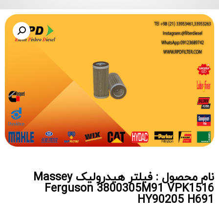
نام محصول : فیلتر هیدرولیک Massey
Ferguson 3800305M91 VPK1516
HY90205 H691