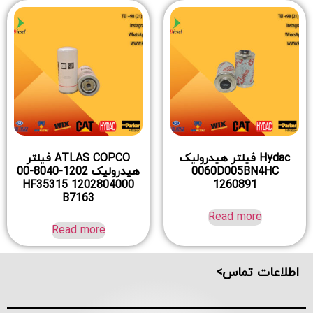
Hydac فیلتر هیدرولیک
ATLAS COPCO فیلتر
0060D005BN4HC
هیدرولیک 1202-8040-00
1202804000 HF35315
1260891
B7163
Read more
Read more
اطلاعات تماس>