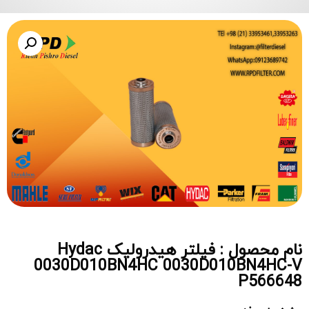
نام محصول : فیلتر هیدرولیک Hydac
0030D010BN4HC 0030D010BN4HC-V
P566648