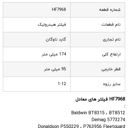
شماره قطعه
HF7968
نام قطعات
فیلتر هیدرولیک
نام تجاری
گارد ناوگان
ارتفاع کلی
174 میلی متر
قطر خارجی
95 میلی متر
سایز رزوه
1-12
HF7968
فیلتر های معادل
:
Baldwin BT8315 ، BT8512
Demag 5773274
Donaldson P550229 ، P763956 Fleetguard