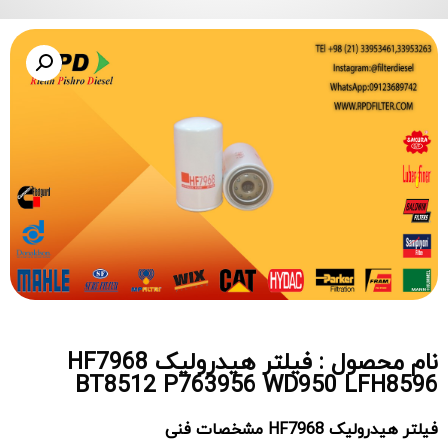
نام محصول : فیلتر هیدرولیک HF7968
BT8512 P763956 WD950 LFH8596
فیلتر هیدرولیک
HF7968
مشخصات فنی