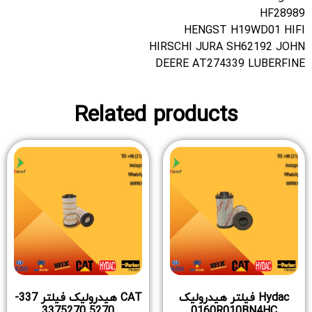
HF28989
HENGST H19WD01 HIFI
HIRSCHI JURA SH62192 JOHN
DEERE AT274339 LUBERFINE
Related products
Hydac فیلتر هیدرولیک
CAT هیدرولیک فیلتر 337-
5270 3375270
0160R010BN4HC