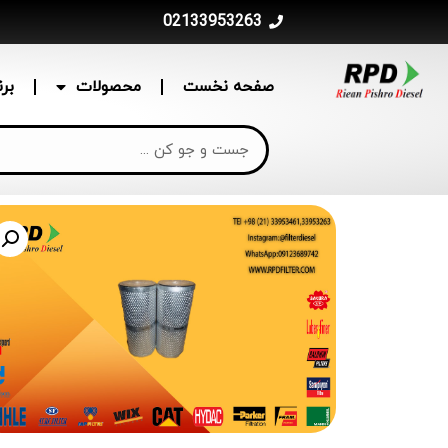
02133953263
صفحه نخست
محصولات
بر