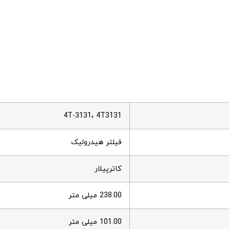
4T-3131، 4T3131
فیلتر هیدرولیک
کاترپیلار
238.00 میلی متر
101.00 میلی متر