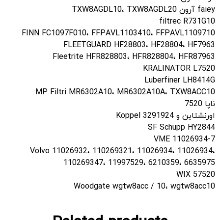
faiey آرون TXW8AGDL10، TXW8AGDL20
filtrec R731G10
FINN FC1097F010، FFPAVL1103410، FFPAVL1109710
FLEETGUARD HF28803، HF28804، HF7963
Fleetrite HFR828803، HFR828804، HFR87963
KRALINATOR L7520
Luberfiner LH8414G
MP Filtri MR6302A10، MR6302A10A، TXW8ACC10
ناپا 7520
اورنشتاین و Koppel 3291924
SF Schupp HY2844
VME 11026934-7
Volvo 11026932، 110269321، 11026934، 11026934،
110269347، 11997529، 6210359، 6635975
WIX 57520
Woodgate wgtw8acc / 10، wgtw8acc10