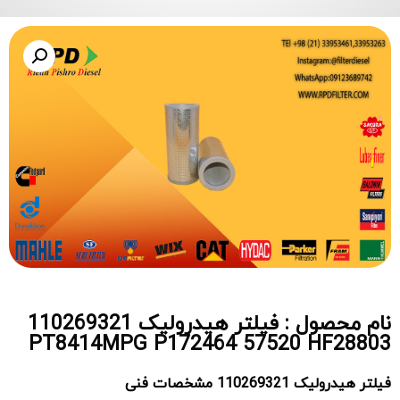
نام محصول : فیلتر هیدرولیک 110269321
PT8414MPG P172464 57520 HF28803
فیلتر هیدرولیک
110269321 مشخصات فنی