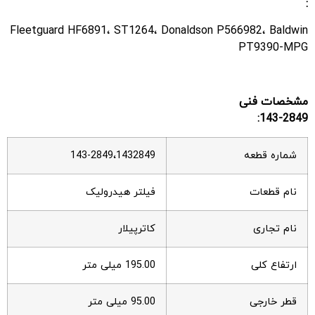
:
Fleetguard HF6891، ST1264، Donaldson P566982، Baldwin
PT9390-MPG
مشخصات فنی
143-2849:
شماره قطعه
143-2849،1432849
نام قطعات
فیلتر هیدرولیک
نام تجاری
کاترپیلار
ارتفاع کلی
195.00 میلی متر
قطر خارجی
95.00 میلی متر