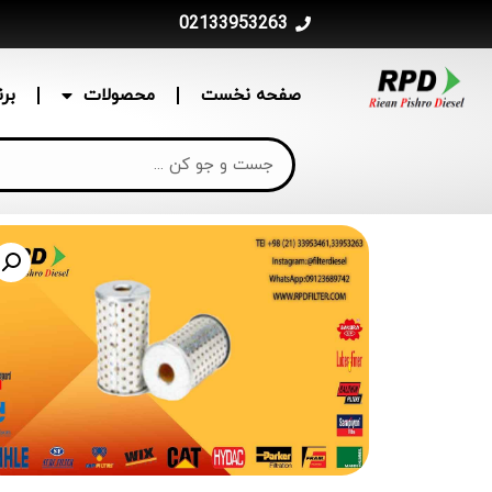
02133953263
صفحه نخست
محصولات
بر