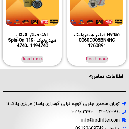
Hydac فیلتر هیدرولیک
CAT فیلتر انتقال
0060D005BN4HC
هیدرولیک Spin-On 119-
4740، 1194740
1260891
Read more
Read more
اطلاعات تماس>
تهران سعدی جنوبی کوچه ترابی گودرزی پاساژ عزیزی پلاک ۲۱۱
۳۳۹۵۳۴۶۱ – ۳۳۹۵۳۲۶۳
info@rpdfilter.com
واتساپ:09123689742