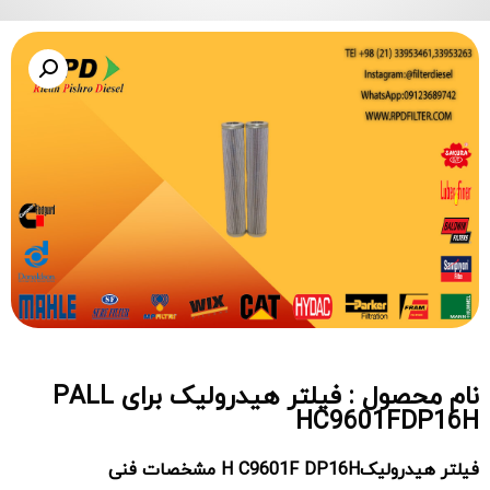
نام محصول : فیلتر هیدرولیک برای PALL
HC9601FDP16H
فیلتر هیدرولیک
DP16H
1F
C960
H
مشخصات فنی