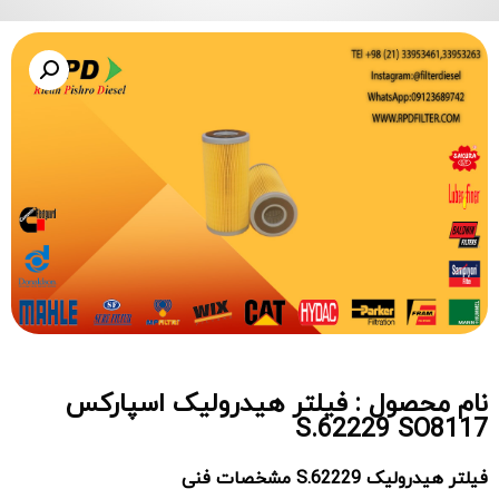
نام محصول : فیلتر هیدرولیک اسپارکس
S.62229 SO8117
فیلتر هیدرولیک
S.62229 مشخصات فنی