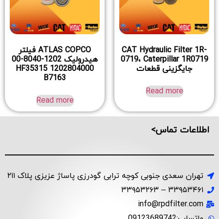
CAT Hydraulic Filter 1R-
ATLAS COPCO فیلتر
0719، Caterpillar 1R0719
هیدرولیک 1202-8040-00
جایگزینی قطعات
1202804000 HF35315
B7163
Read more
Read more
اطلاعات تماس>
تهران سعدی جنوبی کوچه ترابی گودرزی پاساژ عزیزی پلاک ۲۱۱
۳۳۹۵۳۴۶۱ – ۳۳۹۵۳۲۶۳
info@rpdfilter.com
واتساپ:09123689742