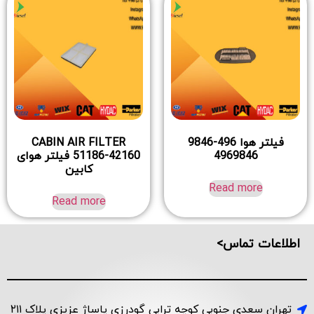
فیلتر هوا 496-9846
CABIN AIR FILTER
4969846
51186-42160 فیلتر هوای
کابین
Read more
Read more
اطلاعات تماس>
تهران سعدی جنوبی کوچه ترابی گودرزی پاساژ عزیزی پلاک ۲۱۱