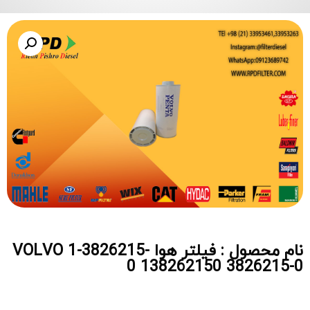
نام محصول : فیلتر هوا VOLVO 1-3826215-
0 138262150 3826215-0