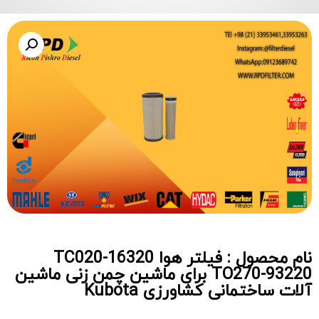
نام محصول : فیلتر هوا TC020-16320
TO270-93220 برای ماشین چمن زنی ماشین
آلات ساختمانی کشاورزی Kubota