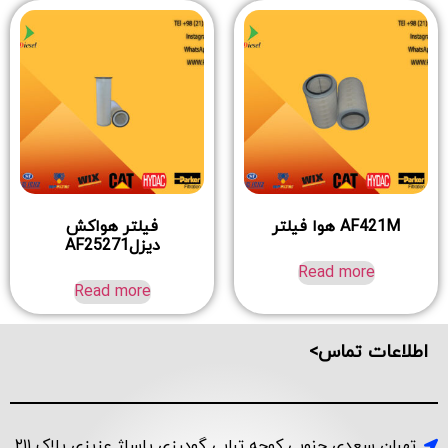
AF421M هوا فیلتر
فیلتر هواکش
دیزلAF25271
Read more
Read more
اطلاعات تماس>
تهران سعدی جنوبی کوچه ترابی گودرزی پاساژ عزیزی پلاک ۲۱۱