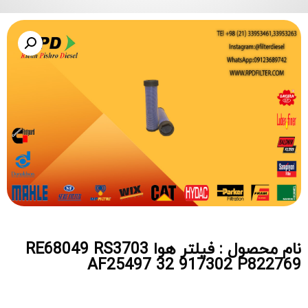
نام محصول : فیلتر هوا RE68049 RS3703
AF25497 32 917302 P822769