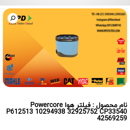
نام محصول : فیلتر هوا Powercore
P612513 10294938 32925752 CP33540
42569259