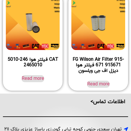
FG Wilson Air Filter 915-
CAT فیلتر هوا 246-5010
671 915671 فیلتر هوا
2465010
دیزل اف جی ویلسون
Read more
Read more
اطلاعات تماس>
تهران سعدی جنوبی کوچه ترابی گودرزی پاساژ عزیزی پلاک ۲۱۱