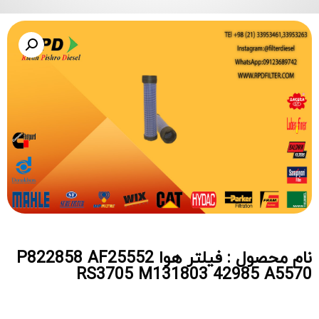
نام محصول : فیلتر هوا P822858 AF25552
RS3705 M131803 42985 A5570