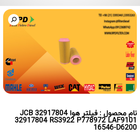
نام محصول : فیلتر هوا JCB 32917804
32917804 RS3922 P778972 LAF9101
16546-D6200