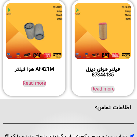
فیلتر هوای دیزل
AF421M هوا فیلتر
87344135
Read more
Read more
اطلاعات تماس>
تهران سعدی جنوبی کوچه ترابی گودرزی پاساژ عزیزی پلاک ۲۱۱