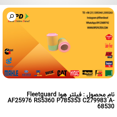
نام محصول : فیلتر هوا Fleetguard
AF25976 RS5360 P785353 C279983 A-
68530