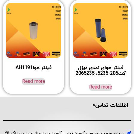
فیلتر هوای نمدی دیزل
فیلتر هواAH1191
کت206-5235، 2065235
Read more
Read more
اطلاعات تماس>
تهران سعدی جنوبی کوچه ترابی گودرزی پاساژ عزیزی پلاک ۲۱۱