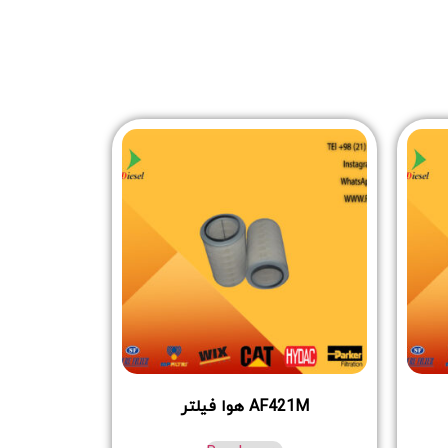
AF421M هوا فیلتر