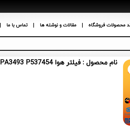
ند محصولات فروشگاه
مقالات و نوشته ها
تماس با ما
نام محصول : فیلتر هوا AH1197 LAF1934 PA3493 P537454 جایگزینی