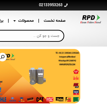
02133953263
صفحه نخست
محصولات
بر