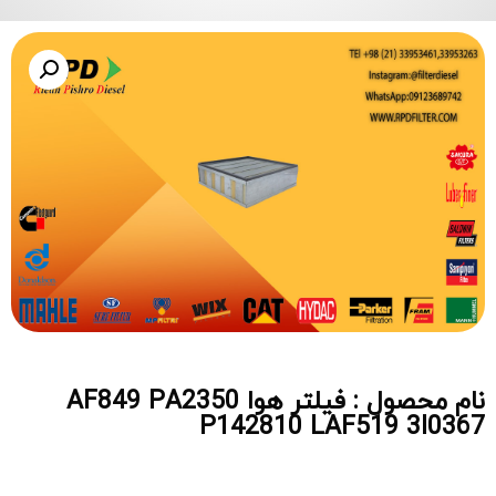
نام محصول : فیلتر هوا AF849 PA2350
P142810 LAF519 3I0367