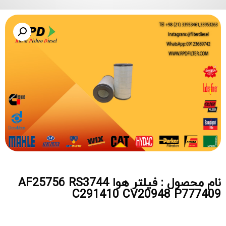
نام محصول : فیلتر هوا AF25756 RS3744
C291410 CV20948 P777409