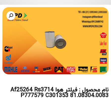
نام محصول : فیلتر هوا Af25264 Rs3714
P777579 C301353 81.08304.0083