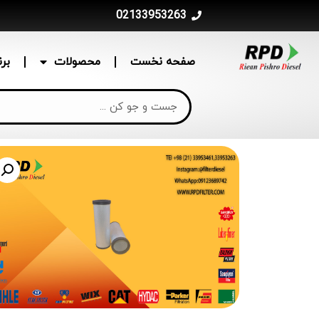
02133953263
صفحه نخست
محصولات
بر