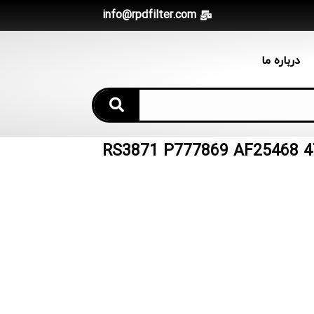
info@rpdfilter.com
درباره ما
صول : فیلتر هوا 600-185-6120 RS3871 P777869 AF25468 474-