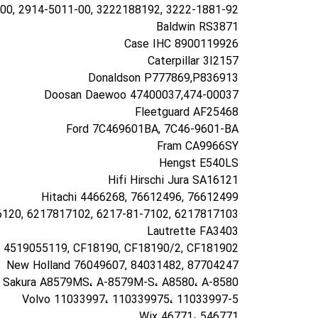
00, 2914-5011-00, 3222188192, 3222-1881-92
Baldwin RS3871
Case IHC 8900119926
Caterpillar 3I2157
Donaldson P777869,P836913
Doosan Daewoo 47400037,474-00037
Fleetguard AF25468
Ford 7C469601BA, 7C46-9601-BA
Fram CA9966SY
Hengst E540LS
Hifi Hirschi Jura SA16121
Hitachi 4466268, 76612496, 76612499
120, 6217817102, 6217-81-7102, 6217817103
Lautrette FA3403
 4519055119, CF18190, CF18190/2, CF181902
New Holland 76049607, 84031482, 87704247
Sakura A8579MS، A-8579M-S، A8580، A-8580
Volvo 11033997، 110339975، 11033997-5
Wix 46771، 546771