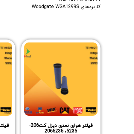
کاربردهای Woodgate WGA1299S
فیلتر هوای نمدی دیزل کت206-
5235، 2065235