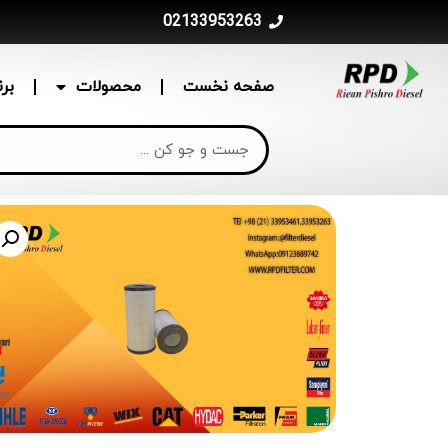
02133953263
صفحه نخست
محصولات
بر