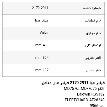
شماره قطعه
2170 2911
نام قطعات
فیلتر هوا
نام تجاری
Volvo
ارتفاع کلی
486 mm
قطر خارجی
304 mm
قطر داخلی
187 mm
فیلتر هوا
2170
2911 فیلتر های معادل
آلکو MD7676، MD-7676
Baldwin RS5332
FLEETGUARD AF26249
ناپا 9966