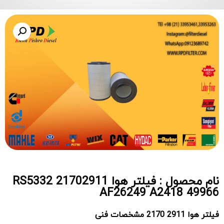
نام محصول : فیلتر هوا 21702911 RS5332
AF26249 A2418 49966
فیلتر هوا
2170
2911 مشخصات فنی