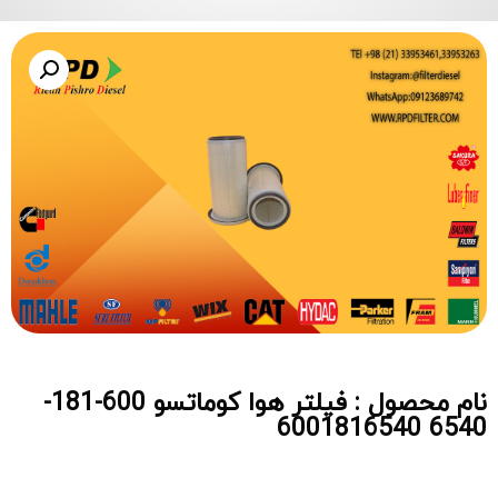
نام محصول : فیلتر هوا کوماتسو 600-181-
6540 6001816540